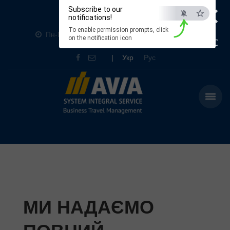
×
Subscribe to our
+380 (44) 369-3070
notifications!
To enable permission prompts, click
Пн-Пт: 9:00-19:00 Сб: 10:00-16:00 Нд: Вихідний
on the notification icon
ESC
|
Укр
Рус
МИ НАДАЄМО