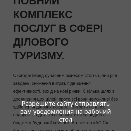
ПОВНИЙ
КОМПЛЕКС
ПОСЛУГ В СФЕРІ
ДІЛОВОГО
ТУРИЗМУ.
Сьогодні перед сучасним бізнесом стоїть цілий ряд
завдань: зниження витрат, підвищення
ефективності, вихід на нові ринки. Є кілька шляхів
досягнення цих цілей, проте всі вони неможливі без
Разрешите сайту отправлять
здійснення ділових поїздок . Витрати на ділові
вам уведомления на рабочий
подорожі є однією з основних статей видатків
стол
бюджету будь-якої компанії. Агентство «АСІС»
бачить свою місію в тому, щоб через максимально