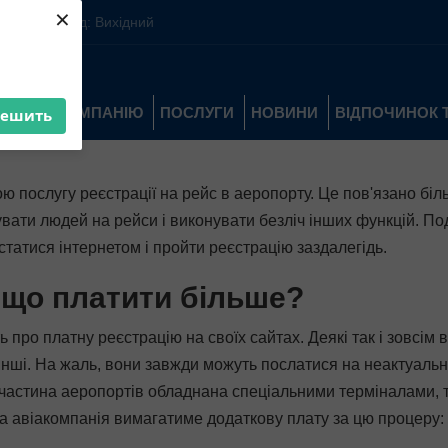
×
0:00-16:00 Нд: Вихідний
ПРО КОМПАНІЮ
ПОСЛУГИ
НОВИНИ
ВІДПОЧИНОК 
решить
ною послугу реєстрації на рейс в аеропорту. Це пов'язано 
увати людей на рейси і виконувати безліч інших функцій. П
статися інтернетом і пройти реєстрацію заздалегідь.
іщо платити більше?
ь про платну реєстрацію на своїх сайтах. Деякі так і зовсі
 – інші. На жаль, вони завжди можуть послатися на неактуаль
ка частина аеропортів обладнана спеціальними терміналами,
ка авіакомпанія вимагатиме додаткову плату за цю процеру: