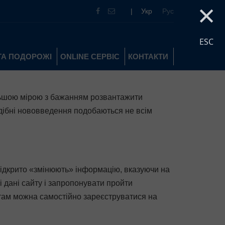
×
|
Укр
Рус
ESC
ТА ПОДОРОЖІ
ONLINE СЕРВІС
КОНТАКТИ
більшою мірою з бажанням розвантажити
одібні нововведення подобаються не всім
м відкрито «змінюють» інформацію, вказуючи на
ні дані сайту і запропонувати пройти
 там можна самостійно зареєструватися на