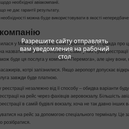
щодо необхідної авіакомпанії.
що не дає гарантії результату.
и необхідності можна буде використовувати в якості непередбаче
акомпанію
Разрешите сайту отправлять
явилася у Міжнародних авіаліній України (МАУ). Правда про ц
вам уведомления на рабочий
 назвати компанію «AirBaltic». Саме у них сума реєстрації 
стол
акож буде ця послуга у компанії «Перемога», але ціну вони, 
асажирів, котрі запізнилися. Якщо аеропорт допускає відкри
слуга завжди буде платною.
реєстрації незалежно від її способу – обидва варіанти буд
єстрації на рейс через фахівців аеровокзалу. Більшість ав
страції в самій будівлі вокзалу, хоча не так давно інших в
уватися на рейс за допомогою спеціального терміналу. Це з
о розібратися.