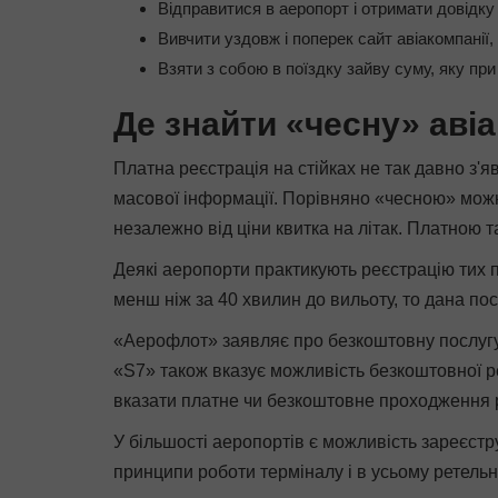
Відправитися в аеропорт і отримати довідку 
Вивчити уздовж і поперек сайт авіакомпанії, 
Взяти з собою в поїздку зайву суму, яку пр
Де знайти «чесну» аві
Платна реєстрація на стійках не так давно з'
масової інформації. Порівняно «чесною» можна
незалежно від ціни квитка на літак. Платною т
Деякі аеропорти практикують реєстрацію тих п
менш ніж за 40 хвилин до вильоту, то дана по
«Аерофлот» заявляє про безкоштовну послугу 
«S7» також вказує можливість безкоштовної ре
вказати платне чи безкоштовне проходження реє
У більшості аеропортів є можливість зареєстр
принципи роботи терміналу і в усьому ретельн