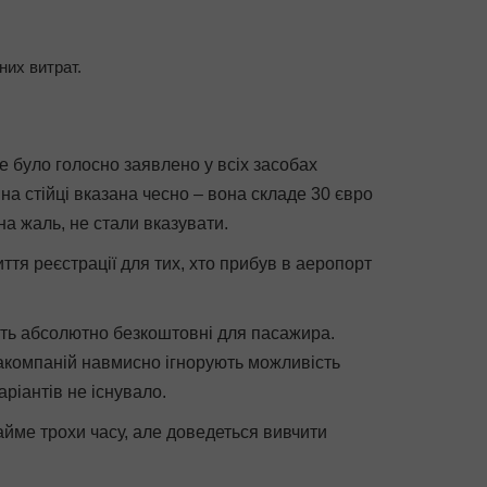
них витрат.
е було голосно заявлено у всіх засобах
на стійці вказана чесно – вона складе 30 євро
на жаль, не стали вказувати.
ття реєстрації для тих, хто прибув в аеропорт
уть абсолютно безкоштовні для пасажира.
іакомпаній навмисно ігнорують можливість
аріантів не існувало.
айме трохи часу, але доведеться вивчити