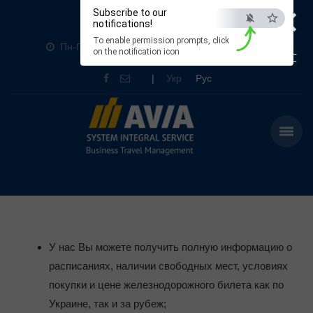
×
Subscribe to our
+380 (44) 369-3070
notifications!
To enable permission prompts, click
Пн-Пт: 9:00-19:00 Сб: 10:00-16:00 Вс: Выходной
on the notification icon
ESC
|
Укр
Рус
У нас Вы можете получить полную информацию о
расписаниях, наличии свободных мест, условиях
покупки и цене железнодорожного билета как по
Украине, так и за рубеж;