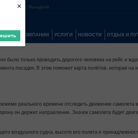
×
10:00-16:00 Вс: Выходной
О КОМПАНИИ
УСЛУГИ
НОВОСТИ
ОТДЫХ И П
решить
но было только проводить дорогого человека на рейс и ждат
момента посадки. В этом поможет карта полётов, которая на
режиме реального времени отследить движение самолета в н
торону он держит направление. Значок самолета будет двига
го воздушного судна, высоте его полета и принадлежност