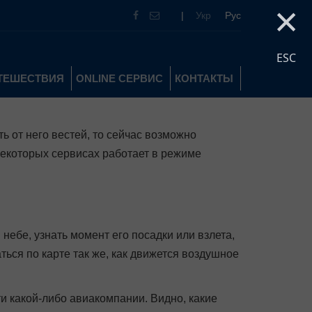
×
|
Укр
Рус
ESC
УТЕШЕСТВИЯ
ONLINE СЕРВИС
КОНТАКТЫ
ь от него вестей, то сейчас возможно
 некоторых сервисах работает в режиме
ебе, узнать момент его посадки или взлета,
ться по карте так же, как движется воздушное
и какой-либо авиакомпании. Видно, какие