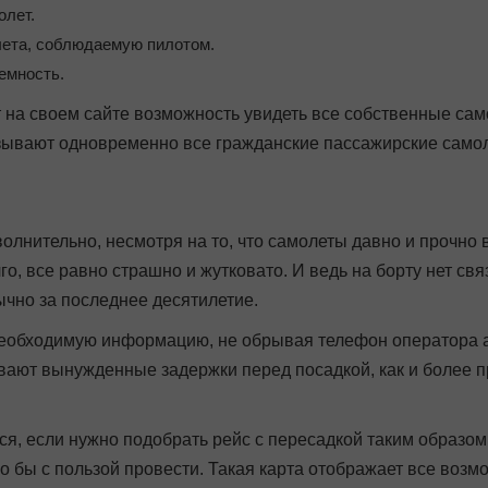
олет.
лета, соблюдаемую пилотом.
емность.
на своем сайте возможность увидеть все собственные сам
азывают одновременно все гражданские пассажирские самол
олнительно, несмотря на то, что самолеты давно и прочно 
го, все равно страшно и жутковато. И ведь на борту нет св
вычно за последнее десятилетие.
еобходимую информацию, не обрывая телефон оператора аэ
ывают вынужденные задержки перед посадкой, как и более 
ься, если нужно подобрать рейс с пересадкой таким образо
ло бы с пользой провести. Такая карта отображает все возм