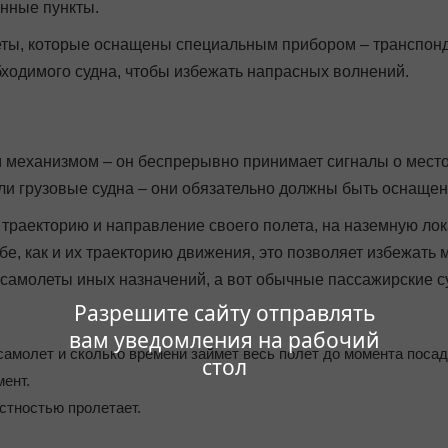
енные пункты.
леты, которые оснащены специальным прибором – транспонд
бходимого судна, чтобы избежать напрасных волнений.
 механизмом – он беспрерывно принимает сигналы о место
или грузовые судна – они обязательно должны быть оснащ
траекторию и направление своего полета, на наземную ло
е, как и их траекторию движения, это позволяет избежать
самолеты иных назначений, а вот обычные пассажирские с
Разрешите сайту отправлять
вам уведомления на рабочий
самолет и сколько времени займет весь полет до момента посад
стол
мент.
стностью пролетает.